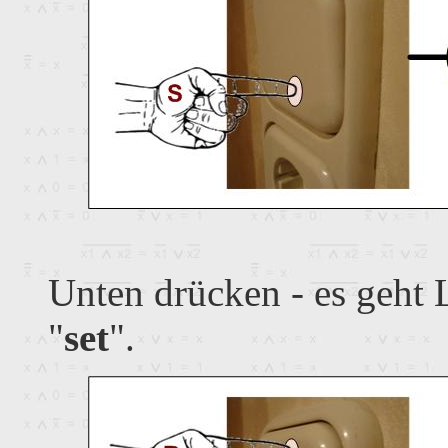
Unten drücken - es geht L
"
set
".