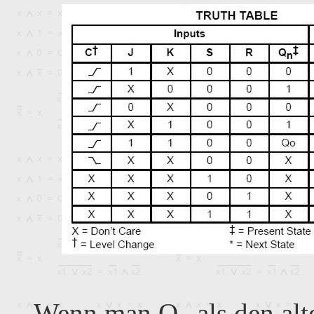
Wenn man Q
als den al